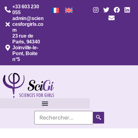
+33 603 230
055
admin@scien
cesforgirls.co
m
23 rue de
Paris, 94340
Joinville-le-
Pont, Boite
n°5