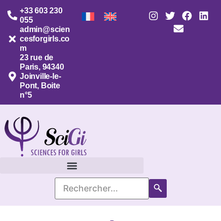
+33 603 230
055
admin@scien
cesforgirls.co
m
23 rue de
Paris, 94340
Joinville-le-
Pont, Boite
n°5