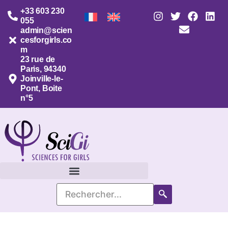
+33 603 230
055
admin@scien
cesforgirls.co
m
23 rue de
Paris, 94340
Joinville-le-
Pont, Boite
n°5