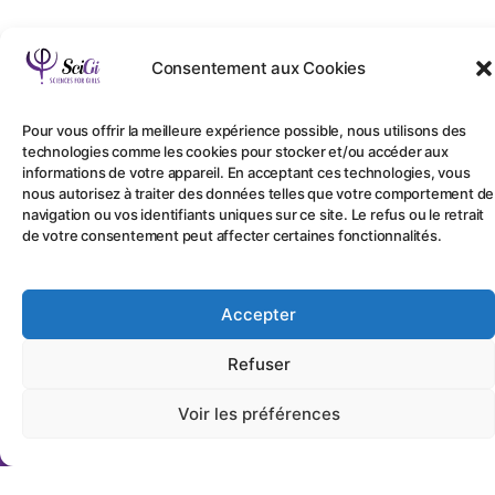
Consentement aux Cookies
Pour vous offrir la meilleure expérience possible, nous utilisons des
Impression – Mentions légales
technologies comme les cookies pour stocker et/ou accéder aux
informations de votre appareil. En acceptant ces technologies, vous
nous autorisez à traiter des données telles que votre comportement de
width=”1″ height=”1″ class=”aligncenter size-full
navigation ou vos identifiants uniques sur ce site. Le refus ou le retrait
wp-image-10701″ role=”img” />
de votre consentement peut affecter certaines fonctionnalités.
Accepter
Refuser
Voir les préférences
" Soyez informé-