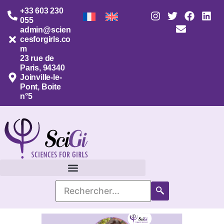
+33 603 230
055
admin@scien
cesforgirls.co
m
23 rue de
Paris, 94340
Joinville-le-
Pont, Boite
n°5