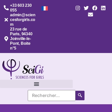
+33 603 230
055
admin@scien
cesforgirls.co
m
23 rue de
Paris, 94340
Joinville-le-
Pont, Boite
n°5