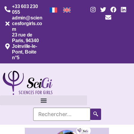
+33 603 230
055
admin@scien
cesforgirls.co
m
23 rue de
Paris, 94340
Joinville-le-
Pont, Boite
n°5