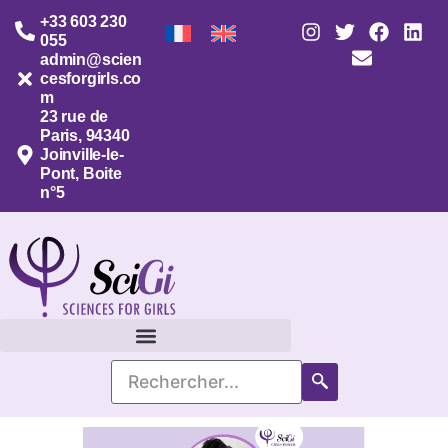
+33 603 230
055
admin@scien
cesforgirls.co
m
23 rue de
Paris, 94340
Joinville-le-
Pont, Boite
n°5