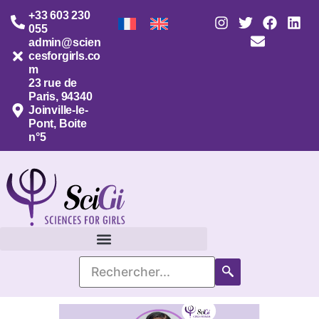
+33 603 230
055
admin@scien
cesforgirls.co
m
23 rue de
Paris, 94340
Joinville-le-
Pont, Boite
n°5