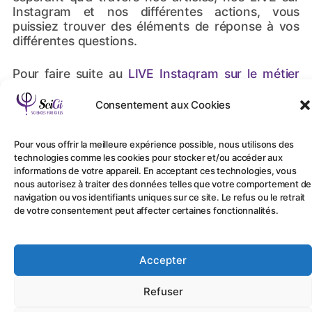
Instagram et nos différentes actions, vous
puissiez trouver des éléments de réponse à vos
différentes questions.
Pour faire suite au
LIVE Instagram sur le métier
d’Infirmière de bloc opératoire
qui a eu lieu la
semaine dernière avec
Katia ROBERT
, nous vous
Consentement aux Cookies
présentons cette fois-ci, le Docteur Lynda
NOUFACK, résidente en
dermatologie
(étude de
Pour vous offrir la meilleure expérience possible, nous utilisons des
toutes les pathologies de la peau, des ongles, des
technologies comme les cookies pour stocker et/ou accéder aux
muqueuses et des phanères) et
vénérologie
informations de votre appareil. En acceptant ces technologies, vous
(étude des maladies sexuellement transmissibles)
nous autorisez à traiter des données telles que votre comportement de
à l’
Université Cheikh Anta Diop à Dakar
, au
navigation ou vos identifiants uniques sur ce site. Le refus ou le retrait
Sénégal.
de votre consentement peut affecter certaines fonctionnalités.
Après son bac obtenu à l’âge de 17 ans, Lynda a
soutenu son doctorat en médécine 7 ans plus
Accepter
tard au Cameroun. Elle a ensuite enchainé sur une
spécialisation en dermato-vénérologie à Dakar
Refuser
qui se fait en 4 ans et en est aujourd’hui à sa 3e
année.