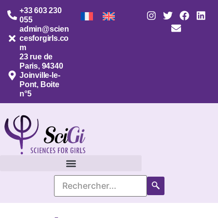
+33 603 230
055
admin@scien
cesforgirls.co
m
23 rue de
Paris, 94340
Joinville-le-
Pont, Boite
n°5