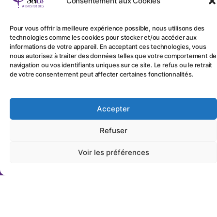
Consentement aux Cookies
Pour vous offrir la meilleure expérience possible, nous utilisons des
technologies comme les cookies pour stocker et/ou accéder aux
Nos Marraines
informations de votre appareil. En acceptant ces technologies, vous
nous autorisez à traiter des données telles que votre comportement de
témoignent...
navigation ou vos identifiants uniques sur ce site. Le refus ou le retrait
de votre consentement peut affecter certaines fonctionnalités.
Nos Filleules
Accepter
témoignent...
Refuser
Voir les préférences
" Soyez informé-
e par e-mail à
chaque