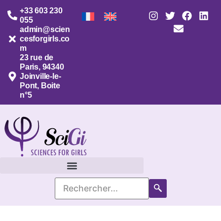
+33 603 230
055
admin@scien
cesforgirls.co
m
23 rue de
Paris, 94340
Joinville-le-
Pont, Boite
n°5