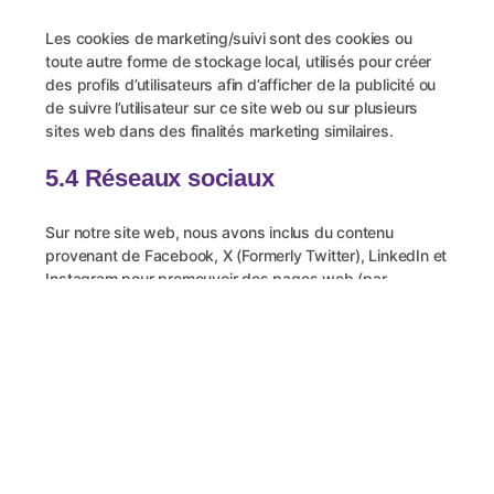
Les cookies de marketing/suivi sont des cookies ou
toute autre forme de stockage local, utilisés pour créer
des profils d’utilisateurs afin d’afficher de la publicité ou
de suivre l’utilisateur sur ce site web ou sur plusieurs
sites web dans des finalités marketing similaires.
5.4 Réseaux sociaux
Sur notre site web, nous avons inclus du contenu
provenant de Facebook, X (Formerly Twitter), LinkedIn et
Instagram pour promouvoir des pages web (par
exemple, « like », « pin ») ou les partager (par exemple,
« tweet ») sur des réseaux sociaux comme Facebook, X
(Formerly Twitter), LinkedIn et Instagram. Ce contenu est
intégré grâce un code obtenu de Facebook, X (Formerly
Twitter), LinkedIn et Instagram et place des cookies. Ce
contenu peut stocker et traiter certaines informations à
des fins de publicité personnalisée.
Veuillez lire la déclaration de confidentialité de ces