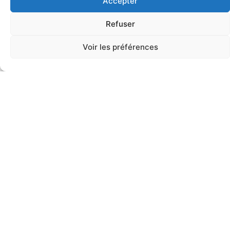
Accepter
coordonne et anime notre
Association
Refuser
Voir les préférences
Flavie YIMGAING
Trésorière