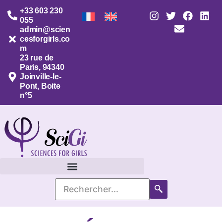
+33 603 230
055
admin@scien
cesforgirls.co
m
23 rue de
Paris, 94340
Joinville-le-
Pont, Boite
n°5