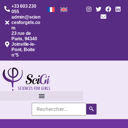
+33 603 230
055
admin@scien
cesforgirls.co
m
23 rue de
Paris, 94340
Joinville-le-
Pont, Boite
n°5